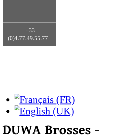
+33
(0)4.77.49.55.77
DUWA Brosses -