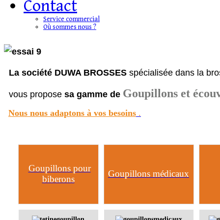
Contact
Service commercial
Où sommes nous ?
La société DUWA BROSSES
spécialisée dans la bro
Goupillons et écouv
vous propose
sa gamme de
Nous nous adaptons à vos besoins
.
Goupillons pour
Goupillons
médicaux
biberons