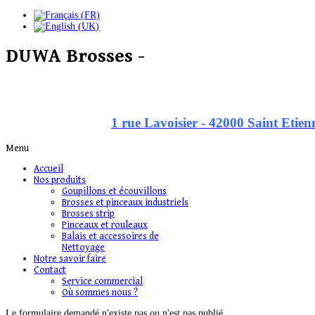
DUWA Brosses -
1 rue Lavoisier - 42000 Saint Etien
Menu
Accueil
Nos produits
Goupillons et écouvillons
Brosses et pinceaux industriels
Brosses strip
Pinceaux et rouleaux
Balais et accessoires de
Nettoyage
Notre savoir faire
Contact
Service commercial
Où sommes nous ?
Le formulaire demandé n'existe pas ou n'est pas publié